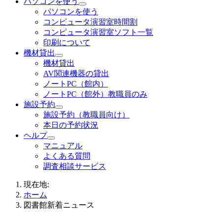
パソコンを使う
パソコンを使う
コンピュータ演習室時間割
コンピュータ演習室ソフト一覧
印刷について
機材貸出
機材貸出
AV関連機器の貸出
ノートPC（館内）
ノートPC（館外）教職員のみ
施設予約
施設予約（教職員向け）
本日の予約状況
ヘルプ
マニュアル
よくある質問
調査相談サービス
現在地:
ホーム
図書館新着ニュース