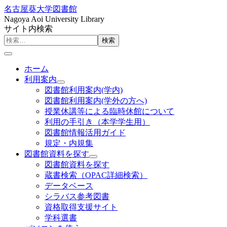
名古屋葵大学図書館
Nagoya Aoi University Library
サイト内検索
検索
ホーム
利用案内
図書館利用案内(学内)
図書館利用案内(学外の方へ)
授業休講等による臨時休館について
利用の手引き（本学学生用）
図書館情報活用ガイド
規定・内規集
図書館資料を探す
図書館資料を探す
蔵書検索（OPAC詳細検索）
データベース
シラバス参考図書
資格取得支援サイト
学科選書