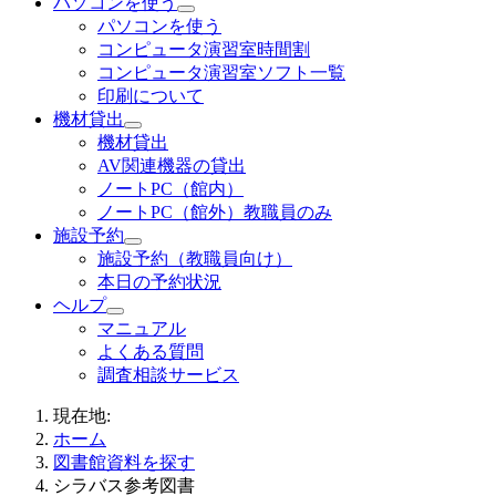
パソコンを使う
パソコンを使う
コンピュータ演習室時間割
コンピュータ演習室ソフト一覧
印刷について
機材貸出
機材貸出
AV関連機器の貸出
ノートPC（館内）
ノートPC（館外）教職員のみ
施設予約
施設予約（教職員向け）
本日の予約状況
ヘルプ
マニュアル
よくある質問
調査相談サービス
現在地:
ホーム
図書館資料を探す
シラバス参考図書