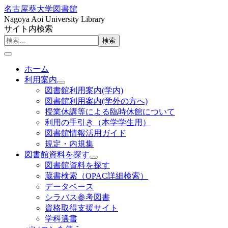
名古屋葵大学図書館
Nagoya Aoi University Library
サイト内検索
検索
ホーム
利用案内
図書館利用案内(学内)
図書館利用案内(学外の方へ)
授業休講等による臨時休館について
利用の手引き（本学学生用）
図書館情報活用ガイド
規定・内規集
図書館資料を探す
図書館資料を探す
蔵書検索（OPAC詳細検索）
データベース
シラバス参考図書
資格取得支援サイト
学科選書