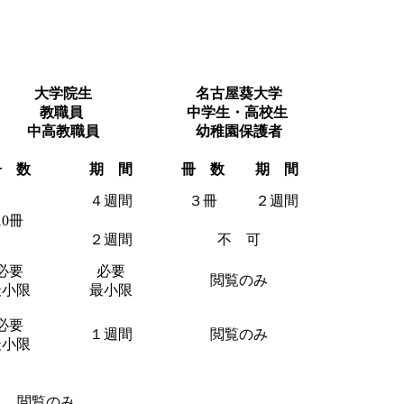
大学院生
名古屋葵大学
教職員
中学生・高校生
中高教職員
幼稚園保護者
冊 数
期 間
冊 数
期 間
４週間
３冊
２週間
10冊
２週間
不 可
必要
必要
閲覧のみ
最小限
最小限
必要
１週間
閲覧のみ
最小限
閲覧のみ