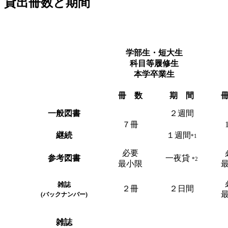
貸出冊数と期間
学部生・短大生
科目等履修生
本学卒業生
冊 数
期 間
一般図書
２週間
７冊
継続
１週間
*1
必要
参考図書
一夜貸
*2
最小限
雑誌
２冊
２日間
(バックナンバー)
雑誌