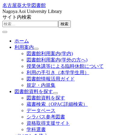
名古屋葵大学図書館
Nagoya Aoi University Library
サイト内検索
検索
ホーム
利用案内
図書館利用案内(学内)
図書館利用案内(学外の方へ)
授業休講等による臨時休館について
利用の手引き（本学学生用）
図書館情報活用ガイド
規定・内規集
図書館資料を探す
図書館資料を探す
蔵書検索（OPAC詳細検索）
データベース
シラバス参考図書
資格取得支援サイト
学科選書