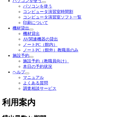
パソコンを使う
パソコンを使う
コンピュータ演習室時間割
コンピュータ演習室ソフト一覧
印刷について
機材貸出
機材貸出
AV関連機器の貸出
ノートPC（館内）
ノートPC（館外）教職員のみ
施設予約
施設予約（教職員向け）
本日の予約状況
ヘルプ
マニュアル
よくある質問
調査相談サービス
利用案内