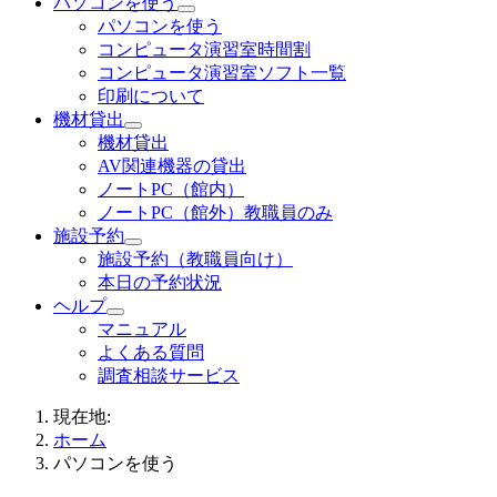
パソコンを使う
パソコンを使う
コンピュータ演習室時間割
コンピュータ演習室ソフト一覧
印刷について
機材貸出
機材貸出
AV関連機器の貸出
ノートPC（館内）
ノートPC（館外）教職員のみ
施設予約
施設予約（教職員向け）
本日の予約状況
ヘルプ
マニュアル
よくある質問
調査相談サービス
現在地:
ホーム
パソコンを使う