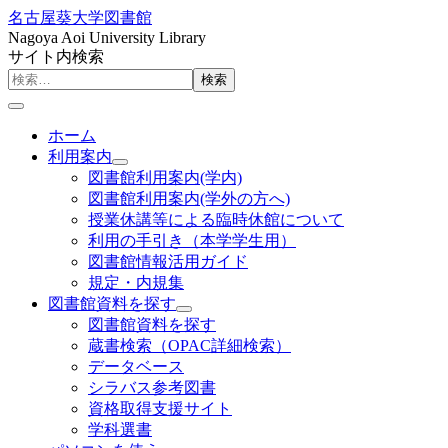
名古屋葵大学図書館
Nagoya Aoi University Library
サイト内検索
検索
ホーム
利用案内
図書館利用案内(学内)
図書館利用案内(学外の方へ)
授業休講等による臨時休館について
利用の手引き（本学学生用）
図書館情報活用ガイド
規定・内規集
図書館資料を探す
図書館資料を探す
蔵書検索（OPAC詳細検索）
データベース
シラバス参考図書
資格取得支援サイト
学科選書