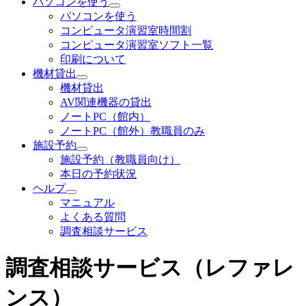
パソコンを使う
パソコンを使う
コンピュータ演習室時間割
コンピュータ演習室ソフト一覧
印刷について
機材貸出
機材貸出
AV関連機器の貸出
ノートPC（館内）
ノートPC（館外）教職員のみ
施設予約
施設予約（教職員向け）
本日の予約状況
ヘルプ
マニュアル
よくある質問
調査相談サービス
調査相談サービス（レファレ
ンス）