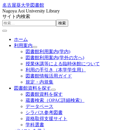
名古屋葵大学図書館
Nagoya Aoi University Library
サイト内検索
検索
ホーム
利用案内
図書館利用案内(学内)
図書館利用案内(学外の方へ)
授業休講等による臨時休館について
利用の手引き（本学学生用）
図書館情報活用ガイド
規定・内規集
図書館資料を探す
図書館資料を探す
蔵書検索（OPAC詳細検索）
データベース
シラバス参考図書
資格取得支援サイト
学科選書