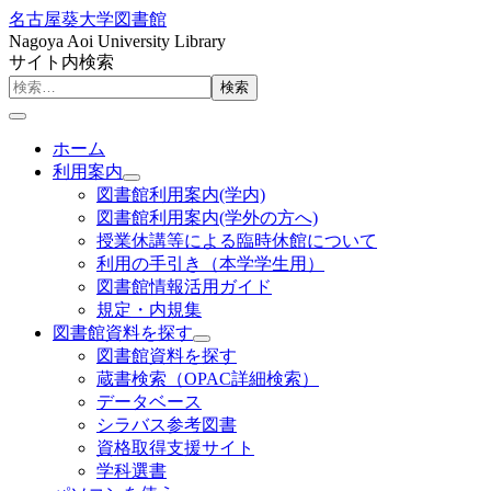
名古屋葵大学図書館
Nagoya Aoi University Library
サイト内検索
検索
ホーム
利用案内
図書館利用案内(学内)
図書館利用案内(学外の方へ)
授業休講等による臨時休館について
利用の手引き（本学学生用）
図書館情報活用ガイド
規定・内規集
図書館資料を探す
図書館資料を探す
蔵書検索（OPAC詳細検索）
データベース
シラバス参考図書
資格取得支援サイト
学科選書