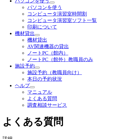
パソコンを使う
パソコンを使う
コンピュータ演習室時間割
コンピュータ演習室ソフト一覧
印刷について
機材貸出
機材貸出
AV関連機器の貸出
ノートPC（館内）
ノートPC（館外）教職員のみ
施設予約
施設予約（教職員向け）
本日の予約状況
ヘルプ
マニュアル
よくある質問
調査相談サービス
よくある質問
詳細