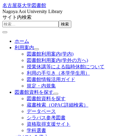
名古屋葵大学図書館
Nagoya Aoi University Library
サイト内検索
検索
ホーム
利用案内
図書館利用案内(学内)
図書館利用案内(学外の方へ)
授業休講等による臨時休館について
利用の手引き（本学学生用）
図書館情報活用ガイド
規定・内規集
図書館資料を探す
図書館資料を探す
蔵書検索（OPAC詳細検索）
データベース
シラバス参考図書
資格取得支援サイト
学科選書