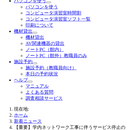
パソコンを使う
パソコンを使う
コンピュータ演習室時間割
コンピュータ演習室ソフト一覧
印刷について
機材貸出
機材貸出
AV関連機器の貸出
ノートPC（館内）
ノートPC（館外）教職員のみ
施設予約
施設予約（教職員向け）
本日の予約状況
ヘルプ
マニュアル
よくある質問
調査相談サービス
現在地:
ホーム
新着ニュース
【重要】学内ネットワーク工事に伴うサービス停止の